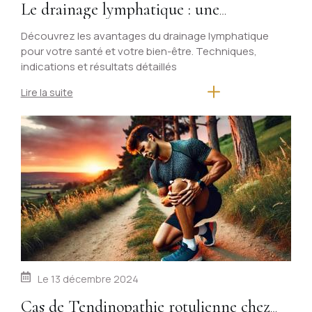
Le drainage lymphatique : une
technique douce pour stimuler votre
Découvrez les avantages du drainage lymphatique
pour votre santé et votre bien-être. Techniques,
système immunitaire
indications et résultats détaillés
Lire la suite
Le
13 décembre 2024
Cas de Tendinopathie rotulienne chez