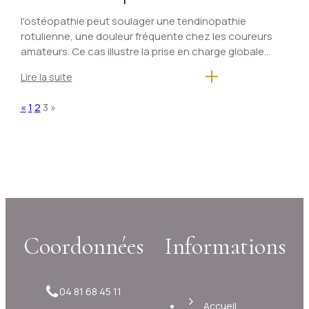
un coureur amateur traité en
l'ostéopathie peut soulager une tendinopathie
rotulienne, une douleur fréquente chez les coureurs
ostéopathie
amateurs. Ce cas illustre la prise en charge globale
d’un sportif souffrant de douleurs au genou, incluant
Lire la suite
des mobilisations articulaires,musculaires...
«
1
2
3
»
Coordonnées
Informations
04 81 68 45 11
Accueil