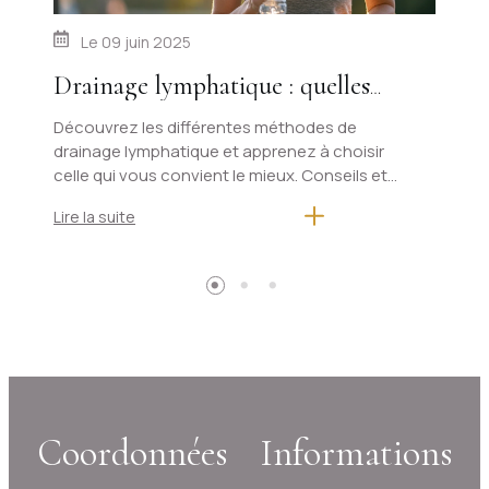
Le
09 juin 2025
Drainage lymphatique : quelles
Os
sont les différentes méthodes et
qu
Découvrez les différentes méthodes de
Déc
drainage lymphatique et apprenez à choisir
per
laquelle choisir ?
ex
celle qui vous convient le mieux. Conseils et
spo
recommandations
Lire la suite
Lire
Coordonnées
Informations