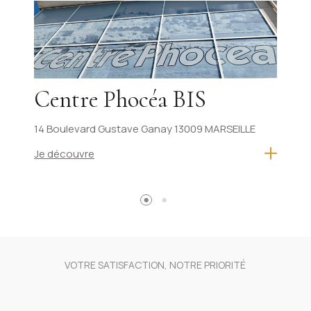
Centre Phocéa BIS
L
14 Boulevard Gustave Ganay
13009 MARSEILLE
3 R
Je découvre
Je 
VOTRE SATISFACTION, NOTRE PRIORITÉ