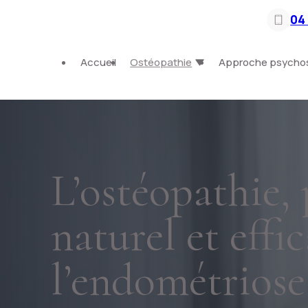
Panneau de gestion des cookies
04 
Accueil
Ostéopathie
Approche psycho
L’ostéopathie,
naturel et eff
l’endométriose