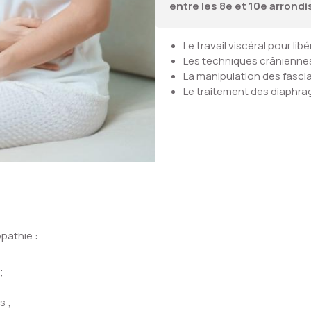
entre les 8e et 10e arrond
Le travail viscéral pour lib
Les techniques crâniennes
La manipulation des fascia
Le traitement des diaphra
opathie :
;
s ;