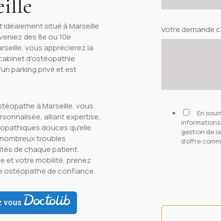
ille
t idéalement situé à Marseille
Votre demande 
veniez des 8e ou 10e
rseille, vous apprécierez la
 cabinet d'ostéopathie
un parking privé et est
stéopathe à Marseille, vous
En soum
sonnalisée, alliant expertise,
informations 
éopathiques douces qu'elle
gestion de l
e nombreux troubles
d’offre comme
ités de chaque patient.
e et votre mobilité, prenez
e ostéopathe de confiance.
z vous