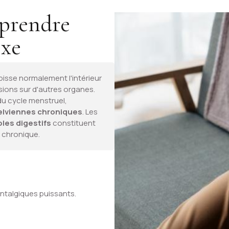
mprendre
exe
pisse normalement l'intérieur
ésions sur d'autres organes.
du cycle menstruel,
elviennes chroniques
. Les
bles digestifs
constituent
 chronique.
ntalgiques puissants.