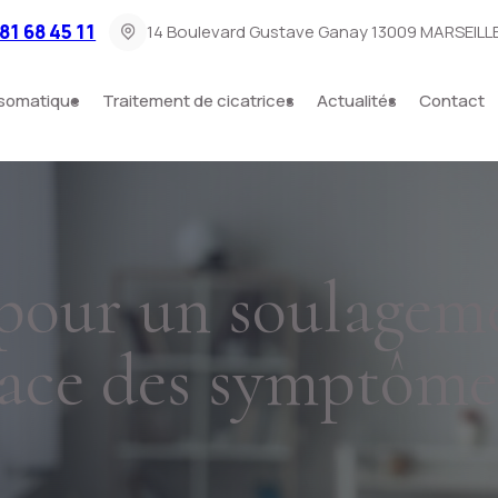
81 68 45 11
14 Boulevard Gustave Ganay
13009 MARSEILL
somatique
Traitement de cicatrices
Actualités
Contact
 pour un soulagem
icace des symptôme