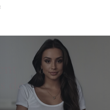
E
ent
s de