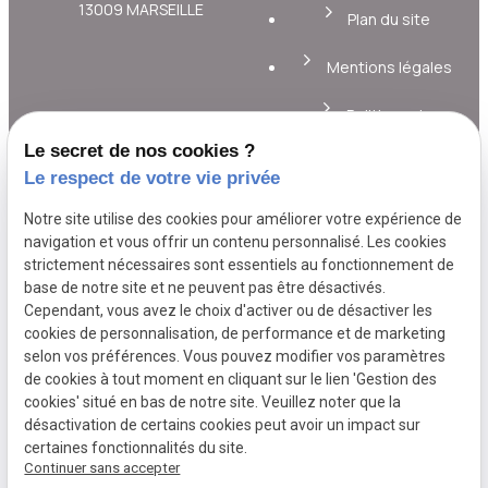
13009 MARSEILLE
Plan du site
Mentions légales
Politique de
confidentialité
Le secret de nos cookies ?
Le respect de votre vie privée
Gestion des cookies
Notre site utilise des cookies pour améliorer votre expérience de
A propos
navigation et vous offrir un contenu personnalisé. Les cookies
strictement nécessaires sont essentiels au fonctionnement de
base de notre site et ne peuvent pas être désactivés.
Cependant, vous avez le choix d'activer ou de désactiver les
TELLINI Alexia, votre ostéopathe de
cookies de personnalisation, de performance et de marketing
confiance à Marseille. Des soins d'excellence
selon vos préférences. Vous pouvez modifier vos paramètres
pour votre bien-être.
de cookies à tout moment en cliquant sur le lien 'Gestion des
cookies' situé en bas de notre site. Veuillez noter que la
désactivation de certains cookies peut avoir un impact sur
certaines fonctionnalités du site.
Continuer sans accepter